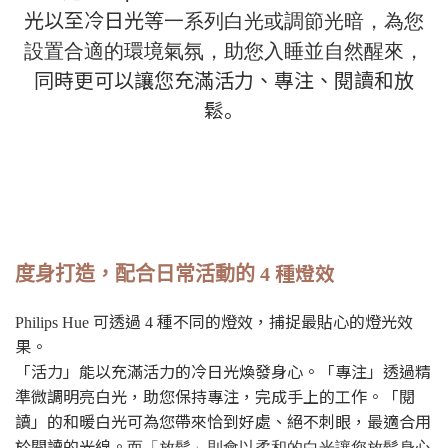
光以至冷日光等
一系列白光或調節光暗，為您
設置合適的環境氣氛，助您入睡並自然醒來，
同時更可以讓您充滿活力、專注、閱讀和放
鬆
。
種燈效
度身打造，配合日常活動的
4
可透過
種不同的燈效，捕捉最貼心的燈光效
Philips Hue
4
果。
「活力」能以充滿活力的冷日光煥發身心。
「專注」透過精
準微調明亮白光，助您保持專注，完成手上的工作。「閱
讀」的和暖白光可為您帶來恰到好處、絕不刺眼，最適合用
於閱讀的光線。
而「放鬆」則會以柔和的白光讓您放鬆身心