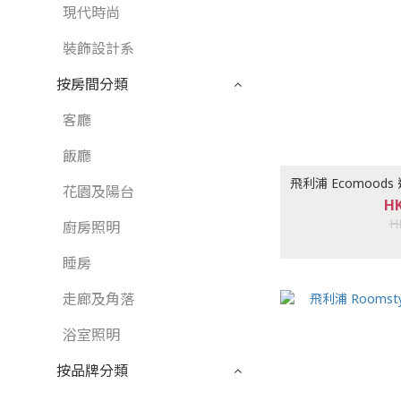
現代時尚
裝飾設計系
按房間分類
客廳
飯廳
飛利浦 Ecomoods
花園及陽台
HK
H
廚房照明
睡房
走廊及角落
浴室照明
按品牌分類