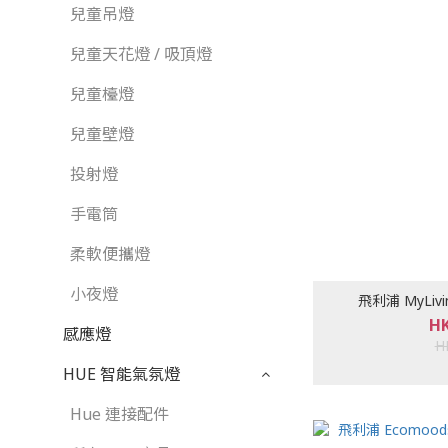
兒童吊燈
兒童天花燈 / 吸頂燈
兒童檯燈
兒童壁燈
投射燈
手電筒
柔軟便攜燈
小夜燈
飛利浦 MyLiv
HK
感應燈
H
HUE 智能氣氛燈
Hue 連接配件