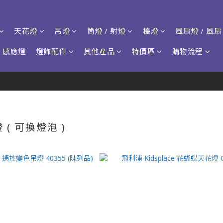
天花燈
吊燈
筒燈 / 射燈
檯燈
風扇燈 / 風扇
感應燈
燈飾配件
其他產品
特價區
購物流程
( 可換燈泡 )