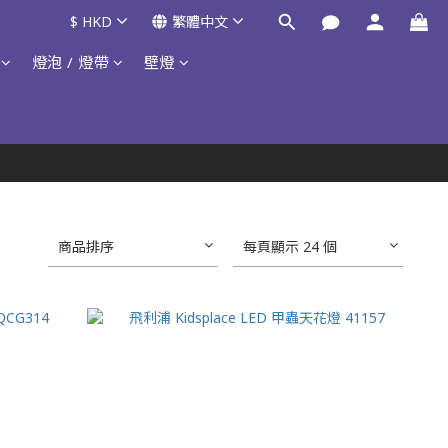
$
HKD
繁體中文
燈泡 / 燈帶
壁燈
商品排序
每頁顯示 24 個