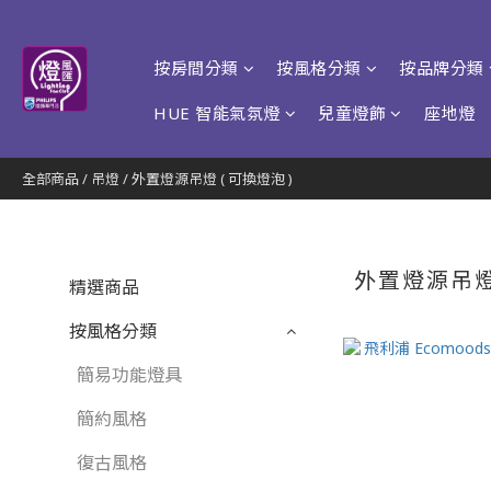
按房間分類
按風格分類
按品牌分類
HUE 智能氣氛燈
兒童燈飾
座地燈
全部商品
/
吊燈
/
外置燈源吊燈 ( 可換燈泡 )
外置燈源吊燈 
精選商品
按風格分類
簡易功能燈具
簡約風格
復古風格