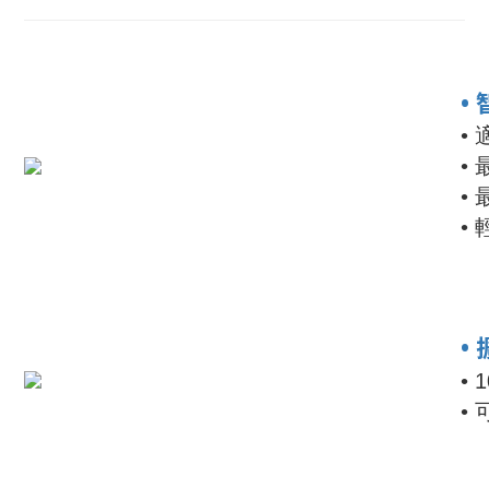
•
•
•
•
•
•
• 
•