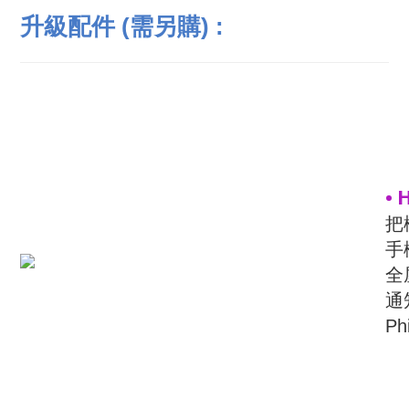
升級配件 (需另購) :
•
把
手
全
通
Ph