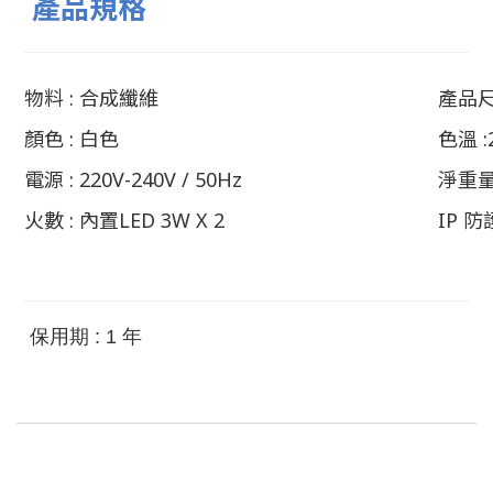
產品規格
物料 : 合成纖維
產品尺寸
顏色 : 白色
色溫 
電源 : 220V-240V / 50Hz
淨重量 
火數 : 內置LED 3W X 2
IP 防
保用期 : 1 年